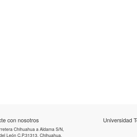
te con nosotros
Universidad 
retera Chihuahua a Aldama S/N,
 del León C.P.31313, Chihuahua,