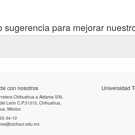
 sugerencia para mejorar nuestro
te con nosotros
Universidad 
retera Chihuahua a Aldama S/N,
 del León C.P.31313, Chihuahua,
ua, México
20-34-10
rmes@utchsur.edu.mx