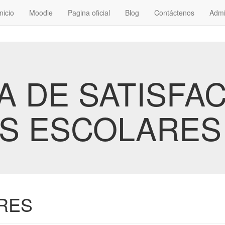
Inicio
Moodle
Pagina oficial
Blog
Contáctenos
Admi
 DE SATISFA
S ESCOLARES 
RES